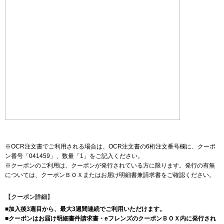
※OCR注文書でご利用される場合は、OCR注文書の6桁注文番号欄に、クーポ
ン番号「041459」、数量「1」をご記入ください。
※クーポンのご利用は、クーポンが発行されている方に限ります。発行の有無
については、クーポンＢＯＸまたはお届け明細書兼請求書をご確認ください。
【クーポン詳細】
■加入後3週目から、最大3週間連続でご利用いただけます。
■クーポンはお届け明細書件請求書・eフレンズのクーポンＢＯＸ内に発行され