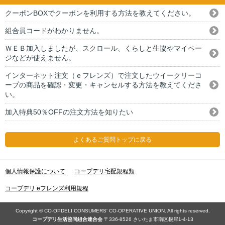
クーポンBOXでクーポンを利用する方法を教えてください。
組合員コードがわかりません。
ＷＥＢ加入しましたが、スクロール、くらしと生協やマイペー
ジなどが使えません。
インターネット注文（ｅフレンズ）で注文したウイークリーコ
ープの商品を確認・変更・キャンセルする方法を教えてくださ
い。
加入特典50％OFFの注文方法を知りたい
よくあるご質問トップに戻る
個人情報保護について
コープデリ宅配規程類
コープデリ eフレンズ利用規程
Copyright © CO-OPDELI CONSUMERS' CO-OPERATIVE UNION. All rights reserved.
コープデリ⽣活協同組合連合会
〒336-8526 さいたま市南区根岸1-4-13