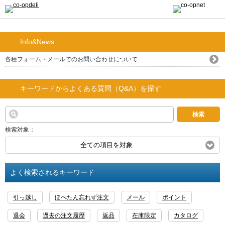
Info&News
各種フォーム・メールでのお問い合わせについて
キーワードからよくある質問（Q&A）を探す
検索
検索対象：
全ての項目を対象
よく検索されるキーワード
引っ越し
ほぺたん忘れず注文
メール
ポイント
退会
過去の注文履歴
返品
在庫限定
カタログ