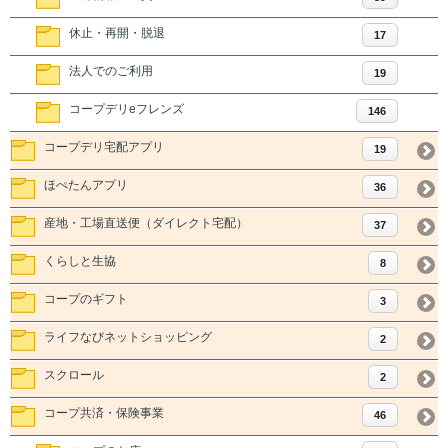
休止・再開・脱退
17
法人でのご利用
19
コープデリeフレンズ
146
コープデリ宅配アプリ
19
ほぺたんアプリ
36
産地・工場直送便（ダイレクト宅配）
37
くらしと生協
8
コープのギフト
3
ライフなびネットショッピング
2
スクロール
2
コープ共済・保険事業
46