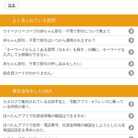
注文
よく見られている質問
ウイークリーコープの赤ちゃん割引・子育て割引について教えて
赤ちゃん割引、子育て割引はいつから適用されますか？
「キーワードからよくある質問（Ｑ＆Ａ）を探す」の欄に、キーワードを
入力しても検索ができない。
赤ちゃん割引、子育て割引の申し込みをしたい。
組合員コードがわかりません。
最近追加をしたQ&A
カタログで案内されている次回予定と、宅配アプリ・eフレンズに載って
いる内容が違う。
ほぺたんアプリで出資金情報の確認はできますか。
ほぺたんアプリで住所・電話番号、出資金情報の確認をしようとしたら生
体認証設定を求められた。